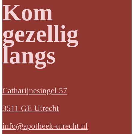
Kom
gezellig
langs
Catharijnesingel 57
3511 GE Utrecht
info@apotheek-utrecht.nl