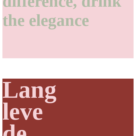
difference, drink
the elegance
Lang
leve
de