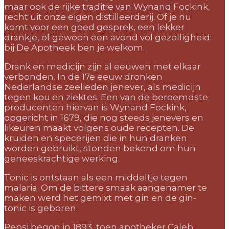
maar ook de rijke traditie van Wynand Fockink,
recht uit onze eigen distilleerderij. Of je nu
komt voor een goed gesprek, een lekker
drankje, of gewoon een avond vol gezelligheid:
bij De Apotheek ben je welkom.
Drank en medicijn zijn al eeuwen met elkaar
verbonden. In de 17e eeuw dronken
Nederlandse zeelieden jenever, als medicijn
tegen kou en ziektes. Een van de beroemdste
producenten hiervan is Wynand Fockink,
opgericht in 1679, die nog steeds jenevers en
likeuren maakt volgens oude recepten. De
kruiden en specerijen die in hun dranken
worden gebruikt, stonden bekend om hun
geneeskrachtige werking.
Tonic is ontstaan als een middeltje tegen
malaria. Om de bittere smaak aangenamer te
maken werd het gemixt met gin en de gin-
tonic is geboren.
Pepsi begon in 1893, toen apotheker Caleb